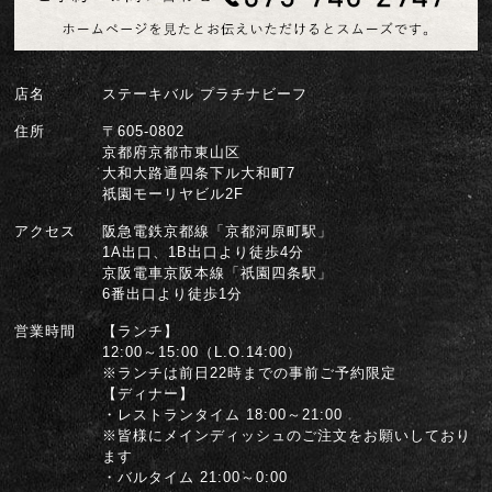
店名
ステーキバル プラチナビーフ
住所
〒605-0802
京都府京都市東山区
大和大路通四条下ル大和町7
祇園モーリヤビル2F
アクセス
阪急電鉄京都線「京都河原町駅」
1A出口、1B出口より徒歩4分
京阪電車京阪本線「祇園四条駅」
6番出口より徒歩1分
営業時間
【ランチ】
12:00～15:00（L.O.14:00）
※ランチは前日22時までの事前ご予約限定
【ディナー】
・レストランタイム 18:00～21:00
※皆様にメインディッシュのご注文をお願いしており
ます
・バルタイム 21:00～0:00