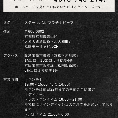
店名
ステーキバル プラチナビーフ
住所
〒605-0802
京都府京都市東山区
大和大路通四条下ル大和町7
祇園モーリヤビル2F
アクセス
阪急電鉄京都線「京都河原町駅」
1A出口、1B出口より徒歩4分
京阪電車京阪本線「祇園四条駅」
6番出口より徒歩1分
営業時間
【ランチ】
12:00～15:00（L.O.14:00）
※ランチは前日22時までの事前ご予約限定
【ディナー】
・レストランタイム 18:00～21:00
※皆様にメインディッシュのご注文をお願いしており
ます
・バルタイム 21:00～0:00